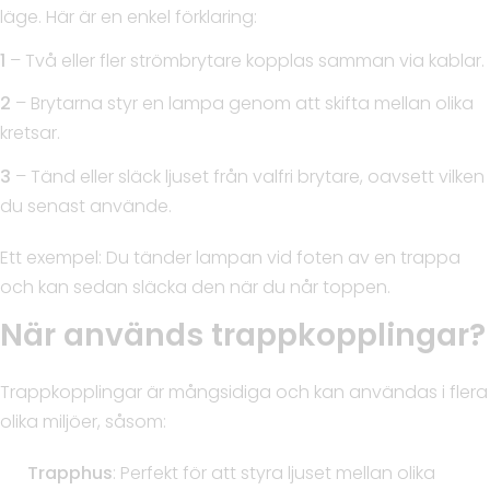
läge. Här är en enkel förklaring:
1
– Två eller fler strömbrytare kopplas samman via kablar.
2
– Brytarna styr en lampa genom att skifta mellan olika
kretsar.
3
– Tänd eller släck ljuset från valfri brytare, oavsett vilken
du senast använde.
Ett exempel: Du tänder lampan vid foten av en trappa
och kan sedan släcka den när du når toppen.
När används trappkopplingar?
Trappkopplingar är mångsidiga och kan användas i flera
olika miljöer, såsom:
Trapphus
: Perfekt för att styra ljuset mellan olika