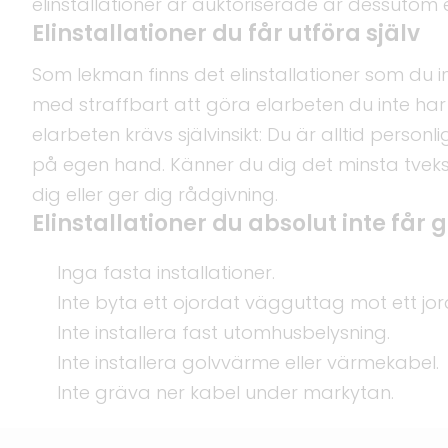
elinstallationer är auktoriserade är dessutom e
Elinstallationer du får utföra själv
Som lekman finns det elinstallationer som du i
med straffbart att göra elarbeten du inte har 
elarbeten krävs självinsikt: Du är alltid personl
på egen hand. Känner du dig det minsta tveksa
dig eller ger dig rådgivning.
Elinstallationer du absolut inte får g
Inga fasta installationer.
Inte byta ett ojordat vägguttag mot ett jor
Inte installera fast utomhusbelysning.
Inte installera golvvärme eller värmekabel.
Inte gräva ner kabel under markytan.