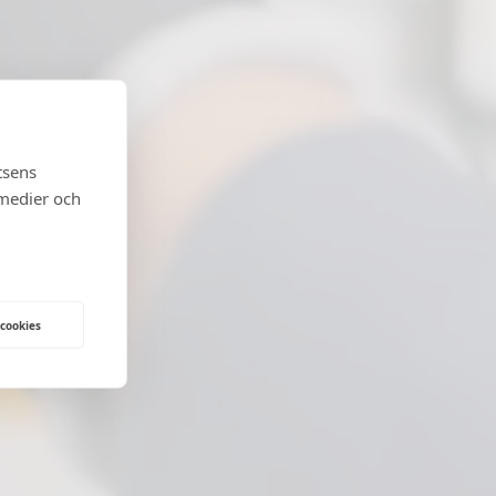
tsens
 medier och
 cookies