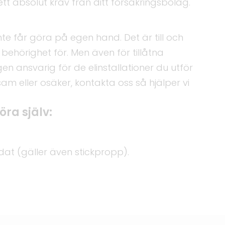
tt absolut krav från ditt försäkringsbolag.
nte får göra på egen hand. Det är till och
behörighet för. Men även för tillåtna
igen ansvarig för de elinstallationer du utför
m eller osäker, kontakta oss så hjälper vi
öra själv:
dat (gäller även stickpropp).