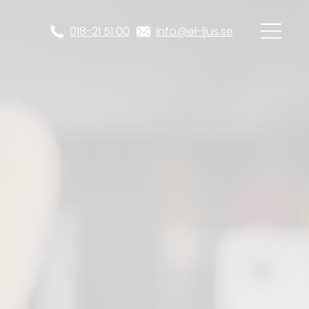
018-21 51 00
info@el-ljus.se