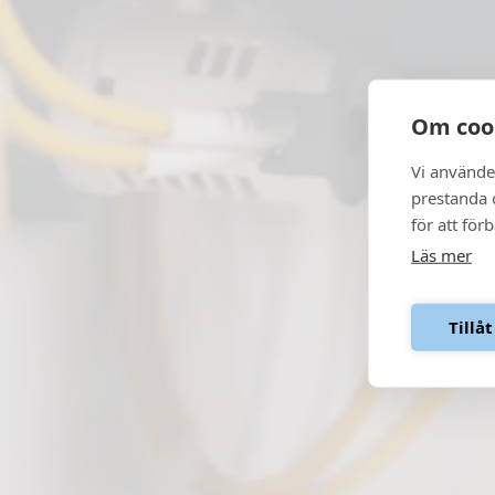
Om coo
Vi använde
prestanda o
för att för
Läs mer
Tillåt