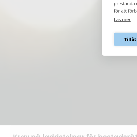
prestanda o
för att för
Läs mer
Tillåt