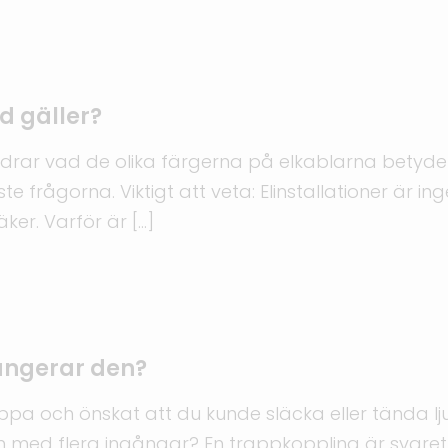
d gäller?
ndrar vad de olika färgerna på elkablarna betyde
frågorna. Viktigt att veta: Elinstallationer är ing
äker. Varför är […]
ungerar den?
pa och önskat att du kunde släcka eller tända ljuse
um med flera ingångar? En trappkoppling är svaret 