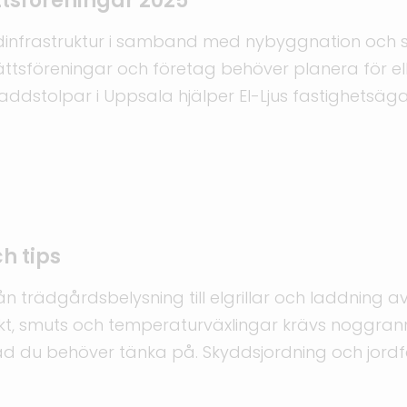
ttsföreningar 2025
dinfrastruktur i samband med nybyggnation och s
ttsföreningar och företag behöver planera för el
v laddstolpar i Uppsala hjälper El-Ljus fastighets
h tips
från trädgårdsbelysning till elgrillar och laddning
fukt, smuts och temperaturväxlingar krävs noggrann
vad du behöver tänka på. Skyddsjordning och jord