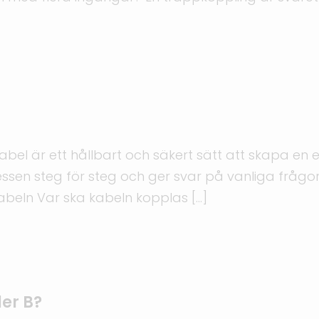
el är ett hållbart och säkert sätt att skapa en est
sen steg för steg och ger svar på vanliga frågor f
kabeln Var ska kabeln kopplas […]
ler B?