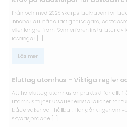
Krav på laddstolpar för bostadsrä
Från och med 2025 skärps lagkraven för lad
innebär att både fastighetsägare, bostadsrä
eller längre fram. Som erfaren installatör a
lösningar […]
Läs mer
Eluttag utomhus – Viktiga regler oc
Att ha eluttag utomhus är praktiskt för allt 
utomhusmiljöer utsätter elinstallationer för 
både säker och hållbar. Här går vi igenom 
skyddsjordade […]