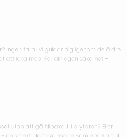
r? Ingen fara! Vi guidar dig igenom de äldre
et att leka med. För din egen säkerhet –
t utan att gå tillbaka till brytaren? Eller
– en smart elektrisk lösning som ger dig full