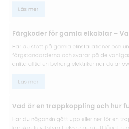
Läs mer
Färgkoder för gamla elkablar – Va
Har du stött på gamla elinstallationer och u
färgstandarderna och svarar på de vanligaste 
anlita alltid en behörig elektriker när du är os
Läs mer
Vad är en trappkoppling och hur f
Har du någonsin gått upp eller ner för en trap
kanske du vill styra belysningen i ett långt r